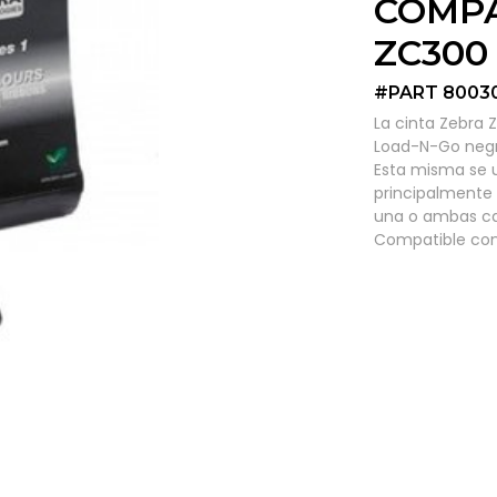
COMPA
ZC300
#PART 8003
La cinta Zebra 
Load-N-Go negro
Esta misma se us
principalmente 
una o ambas car
Compatible con 