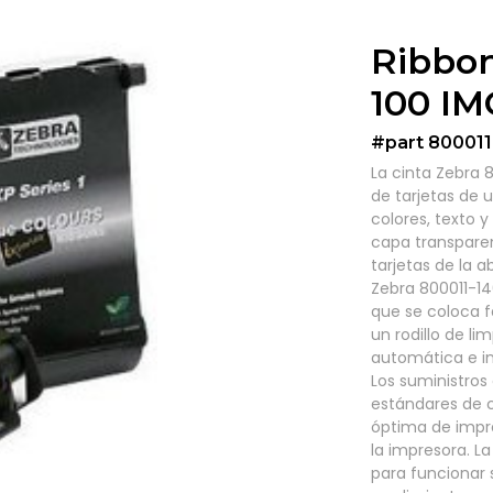
Ribbo
100 IM
#part 800011
La cinta Zebra 
de tarjetas de 
colores, texto 
capa transpare
tarjetas de la a
Zebra 800011-1
que se coloca f
un rodillo de li
automática e in
Los suministros
estándares de 
óptima de impr
la impresora. La
para funcionar s