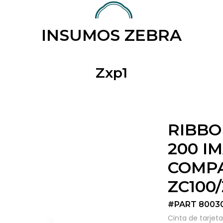
INSUMOS ZEBRA
Zxp1
RIBBO
200 I
COMPA
ZC100
#PART 8003
Cinta de tarjeta