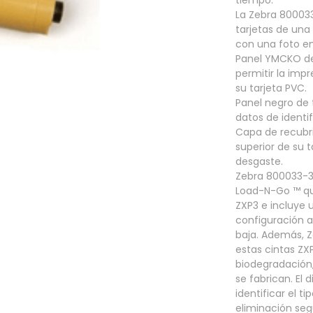
La Zebra 80003
tarjetas de una 
con una foto en
Panel YMCKO de
permitir la impr
su tarjeta PVC.
Panel negro de 
datos de identif
Capa de recubr
superior de su t
desgaste.
Zebra 800033-3
Load-N-Go ™ qu
ZXP3 e incluye u
configuración a
baja. Además, Z
estas cintas ZXP
biodegradación,
se fabrican. El 
identificar el t
eliminación segu