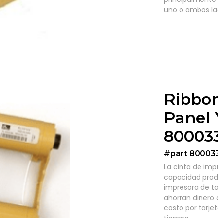
uno o ambos lad
Ribbon
Panel
80003
#part 80003
La cinta de imp
capacidad produ
impresora de ta
ahorran dinero 
costo por tarje
tiempo.