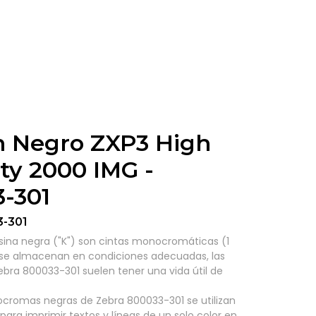
n Negro ZXP3 High
ty 2000 IMG -
-301
3-301
esina negra ("K") son cintas monocromáticas (1
 se almacenan en condiciones adecuadas, las
ebra 800033-301 suelen tener una vida útil de
cromas negras de Zebra 800033-301 se utilizan
para imprimir textos y líneas de un solo color en