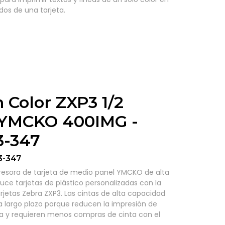
os de una tarjeta.
 Color ZXP3 1/2
 YMCKO 400IMG -
3-347
3-347
resora de tarjeta de medio panel YMCKO de alta
ce tarjetas de plástico personalizadas con la
rjetas Zebra ZXP3. Las cintas de alta capacidad
a largo plazo porque reducen la impresión de
ta y requieren menos compras de cinta con el