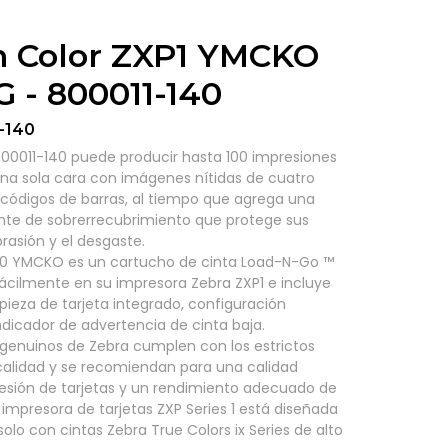
n Color ZXP1 YMCKO
G - 800011-140
-140
800011-140 puede producir hasta 100 impresiones
una sola cara con imágenes nítidas de cuatro
y códigos de barras, al tiempo que agrega una
nte de sobrerrecubrimiento que protege sus
brasión y el desgaste.
40 YMCKO es un cartucho de cinta Load-N-Go ™
ácilmente en su impresora Zebra ZXP1 e incluye
mpieza de tarjeta integrado, configuración
dicador de advertencia de cinta baja.
 genuinos de Zebra cumplen con los estrictos
calidad y se recomiendan para una calidad
esión de tarjetas y un rendimiento adecuado de
 impresora de tarjetas ZXP Series 1 está diseñada
olo con cintas Zebra True Colors ix Series de alto