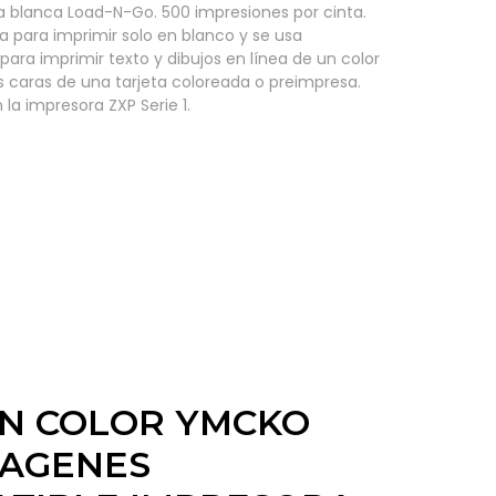
blanca Load-N-Go. 500 impresiones por cinta.
iza para imprimir solo en blanco y se usa
para imprimir texto y dibujos en línea de un color
caras de una tarjeta coloreada o preimpresa.
la impresora ZXP Serie 1.
N COLOR YMCKO
MAGENES