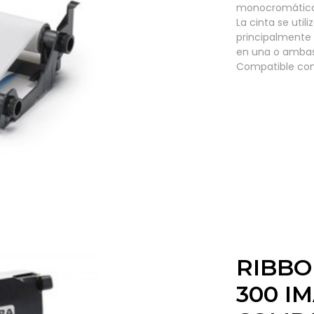
monocromática 
La cinta se util
principalmente 
en una o ambas 
Compatible con 
RIBBO
300 I