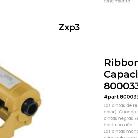
rendimiento.
Zxp3
Ribbo
Capaci
800033
#part 80003
Las cintas de r
color). Cuando
cintas negras Z
hasta un año.
Las cintas mono
principalmente 