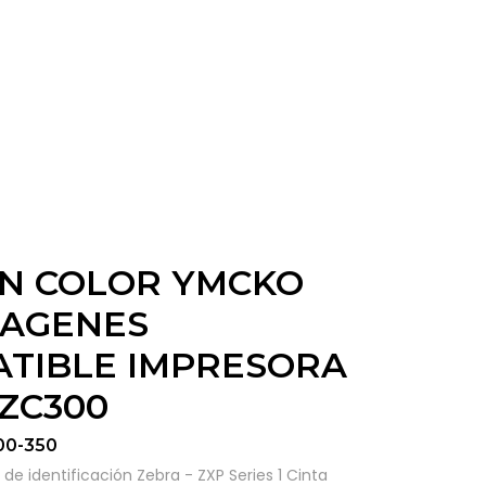
N COLOR YMCKO
MAGENES
TIBLE IMPRESORA
/ZC300
00-350
 de identificación Zebra - ZXP Series 1 Cinta